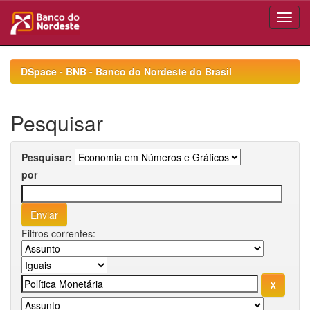
Skip
navigation
DSpace - BNB - Banco do Nordeste do Brasil
Pesquisar
Pesquisar:
por
Filtros correntes: