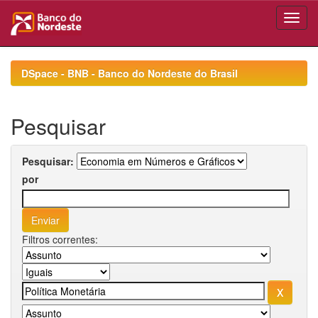
Skip
navigation
DSpace - BNB - Banco do Nordeste do Brasil
Pesquisar
Pesquisar:
por
Filtros correntes: