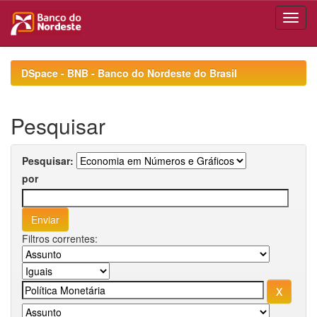
Skip
navigation
DSpace - BNB - Banco do Nordeste do Brasil
Pesquisar
Pesquisar:
por
Filtros correntes: