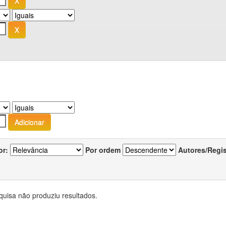
or:
Por ordem
Autores/Regi
quisa não produziu resultados.