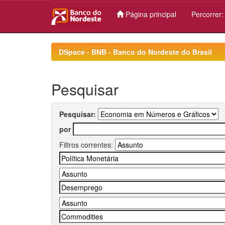
Página principal
Percorrer
Skip
navigation
DSpace - BNB - Banco do Nordeste do Brasil
Pesquisar
Pesquisar:
por
Filtros correntes: