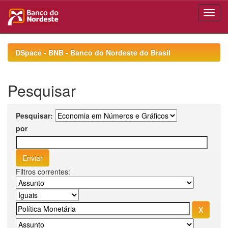
Skip
navigation
DSpace - BNB - Banco do Nordeste do Brasil
Pesquisar
Pesquisar:
por
Filtros correntes: