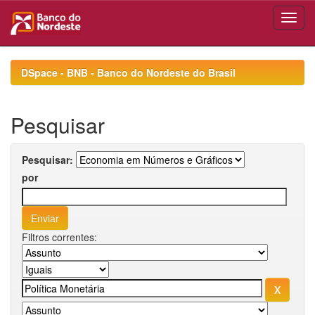
Skip
navigation
DSpace - BNB - Banco do Nordeste do Brasil
Pesquisar
Pesquisar:
por
Filtros correntes: