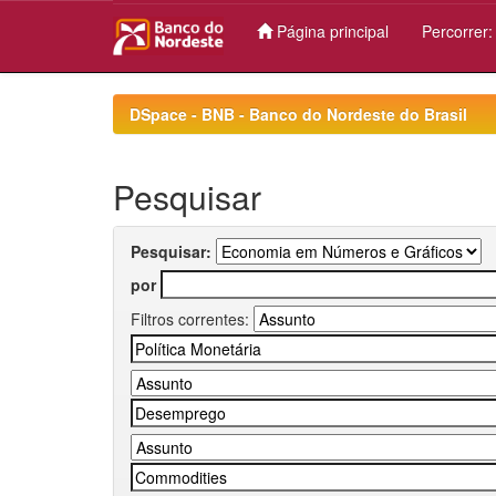
Página principal
Percorrer
Skip
navigation
DSpace - BNB - Banco do Nordeste do Brasil
Pesquisar
Pesquisar:
por
Filtros correntes: