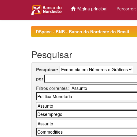
Página principal
Percorrer
Skip
navigation
DSpace - BNB - Banco do Nordeste do Brasil
Pesquisar
Pesquisar:
por
Filtros correntes: