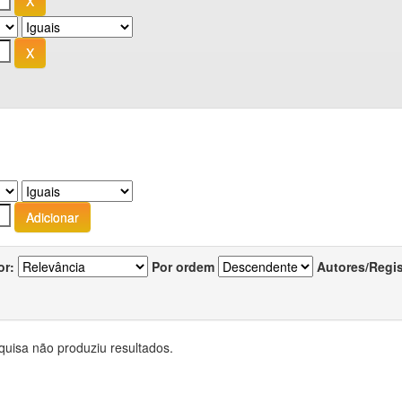
or:
Por ordem
Autores/Regi
quisa não produziu resultados.