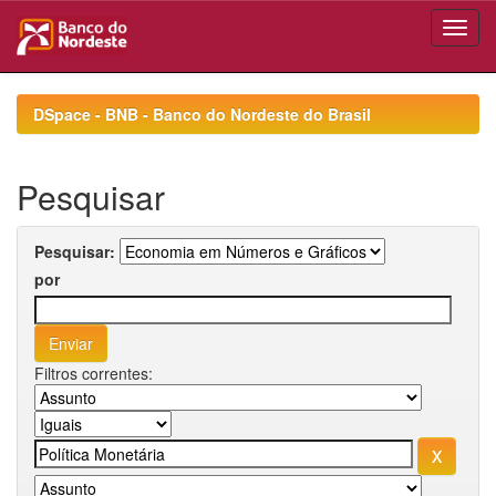
Skip
navigation
DSpace - BNB - Banco do Nordeste do Brasil
Pesquisar
Pesquisar:
por
Filtros correntes: