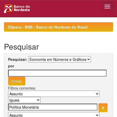
Skip
navigation
DSpace - BNB - Banco do Nordeste do Brasil
Pesquisar
Pesquisar:
por
Filtros correntes: