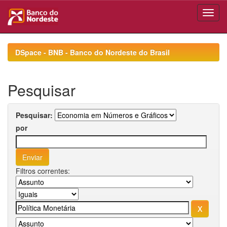
Skip
navigation
DSpace - BNB - Banco do Nordeste do Brasil
Pesquisar
Pesquisar:
por
Filtros correntes: