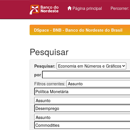
Página principal
Percorrer
Skip
navigation
DSpace - BNB - Banco do Nordeste do Brasil
Pesquisar
Pesquisar:
por
Filtros correntes: