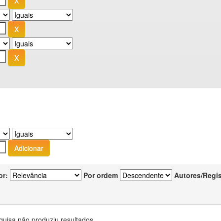
or:
Por ordem
Autores/Regi
quisa não produziu resultados.