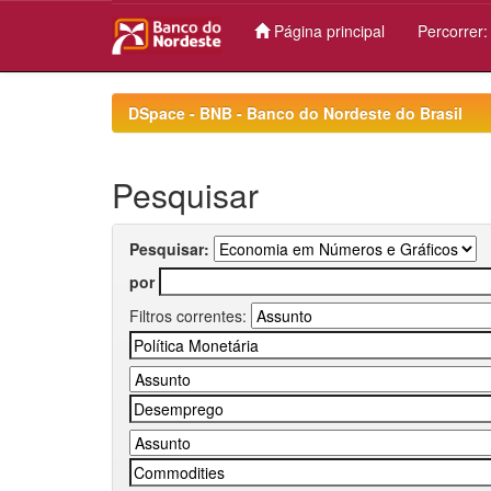
Página principal
Percorrer
Skip
navigation
DSpace - BNB - Banco do Nordeste do Brasil
Pesquisar
Pesquisar:
por
Filtros correntes: