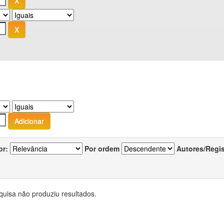
or:
Por ordem
Autores/Regi
quisa não produziu resultados.