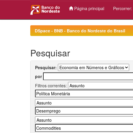
Página principal
Percorrer
Skip
navigation
DSpace - BNB - Banco do Nordeste do Brasil
Pesquisar
Pesquisar:
por
Filtros correntes: