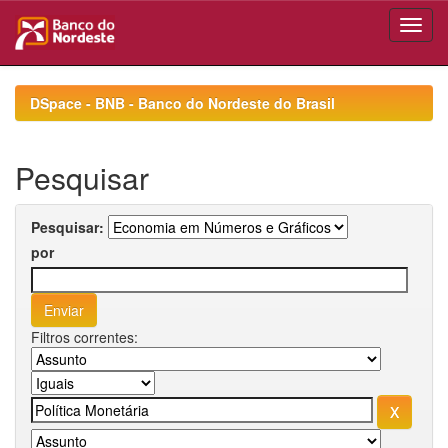
Skip
navigation
DSpace - BNB - Banco do Nordeste do Brasil
Pesquisar
Pesquisar:
por
Filtros correntes: