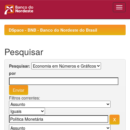
Skip
navigation
DSpace - BNB - Banco do Nordeste do Brasil
Pesquisar
Pesquisar:
por
Filtros correntes: