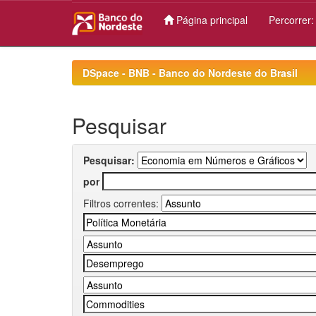
Página principal
Percorrer
Skip
navigation
DSpace - BNB - Banco do Nordeste do Brasil
Pesquisar
Pesquisar:
por
Filtros correntes: