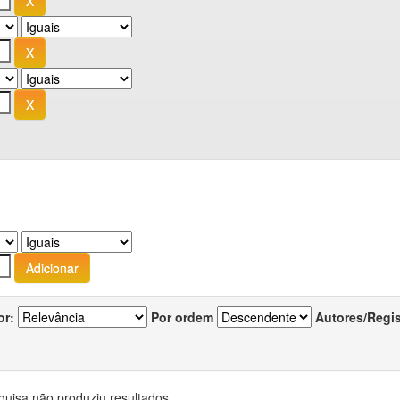
or:
Por ordem
Autores/Regi
quisa não produziu resultados.