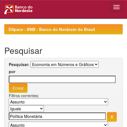
Skip
navigation
DSpace - BNB - Banco do Nordeste do Brasil
Pesquisar
Pesquisar:
por
Filtros correntes: