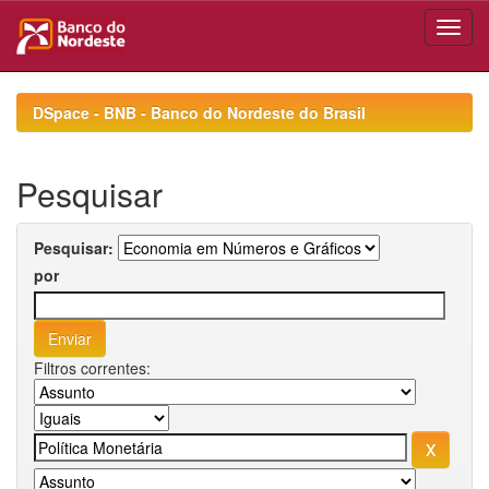
Skip
navigation
DSpace - BNB - Banco do Nordeste do Brasil
Pesquisar
Pesquisar:
por
Filtros correntes: