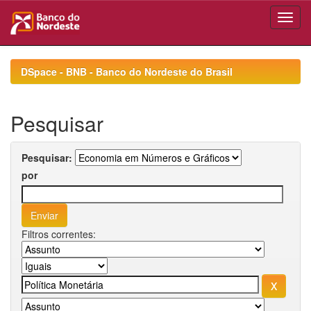
Skip
navigation
DSpace - BNB - Banco do Nordeste do Brasil
Pesquisar
Pesquisar:
por
Filtros correntes: