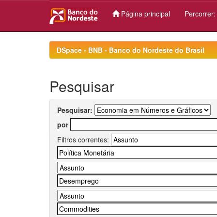
Página principal
Percorrer
Skip
navigation
DSpace - BNB - Banco do Nordeste do Brasil
Pesquisar
Pesquisar:
por
Filtros correntes: