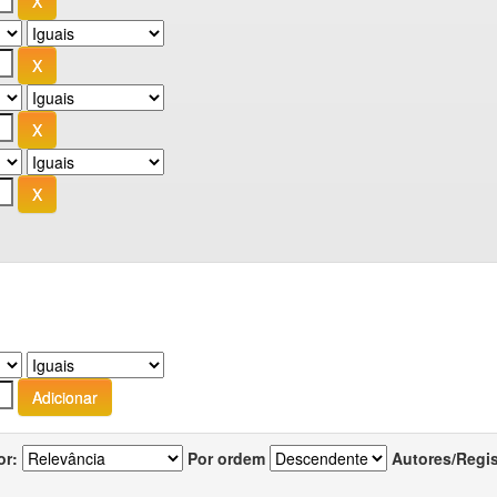
or:
Por ordem
Autores/Regi