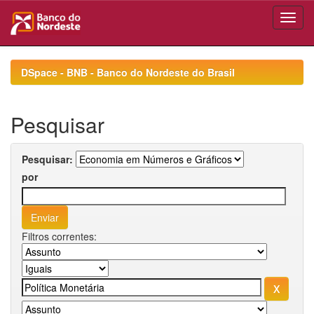
Skip
navigation
DSpace - BNB - Banco do Nordeste do Brasil
Pesquisar
Pesquisar:
por
Filtros correntes: