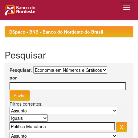
Skip
navigation
DSpace - BNB - Banco do Nordeste do Brasil
Pesquisar
Pesquisar:
por
Filtros correntes: