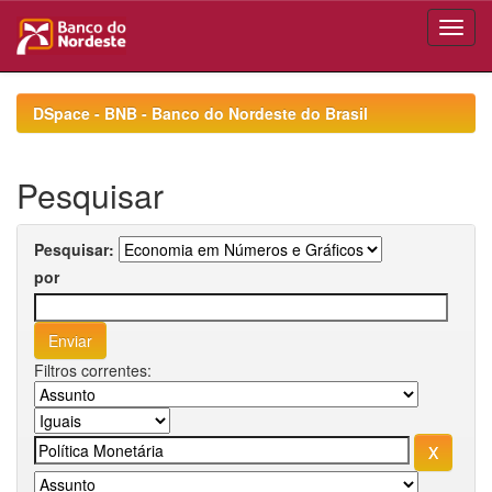
Skip
navigation
DSpace - BNB - Banco do Nordeste do Brasil
Pesquisar
Pesquisar:
por
Filtros correntes: