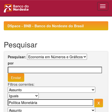
Skip
navigation
DSpace - BNB - Banco do Nordeste do Brasil
Pesquisar
Pesquisar:
por
Filtros correntes: