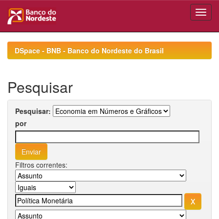
Skip
navigation
DSpace - BNB - Banco do Nordeste do Brasil
Pesquisar
Pesquisar:
por
Filtros correntes: