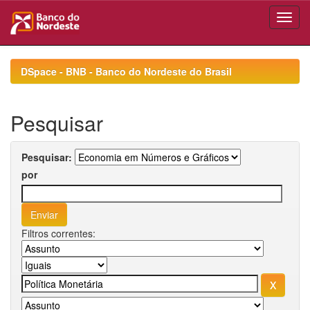
Skip
navigation
DSpace - BNB - Banco do Nordeste do Brasil
Pesquisar
Pesquisar:
por
Filtros correntes: