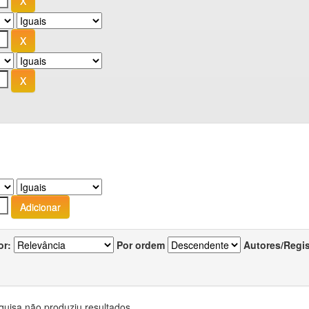
or:
Por ordem
Autores/Regi
quisa não produziu resultados.