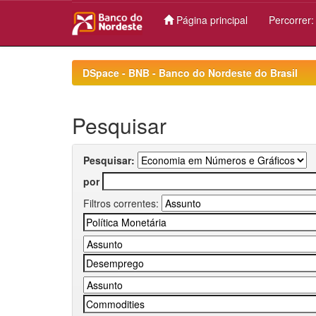
Página principal
Percorrer
Skip
navigation
DSpace - BNB - Banco do Nordeste do Brasil
Pesquisar
Pesquisar:
por
Filtros correntes: