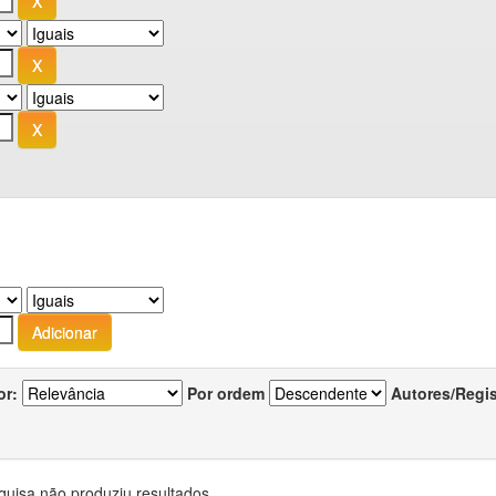
or:
Por ordem
Autores/Regi
quisa não produziu resultados.