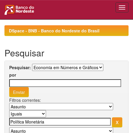
Skip
navigation
DSpace - BNB - Banco do Nordeste do Brasil
Pesquisar
Pesquisar:
por
Filtros correntes: