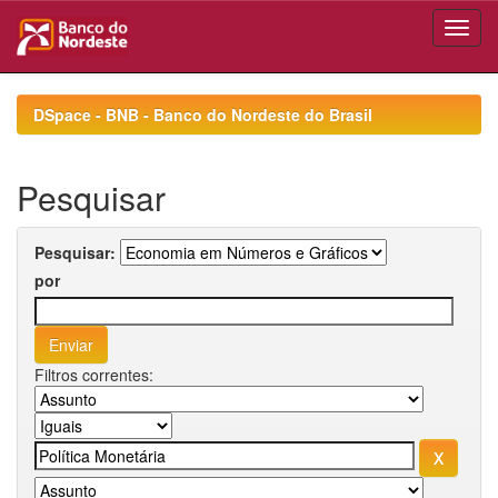
Skip
navigation
DSpace - BNB - Banco do Nordeste do Brasil
Pesquisar
Pesquisar:
por
Filtros correntes: