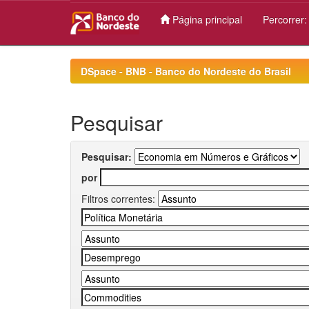
Página principal
Percorrer
Skip
navigation
DSpace - BNB - Banco do Nordeste do Brasil
Pesquisar
Pesquisar:
por
Filtros correntes: