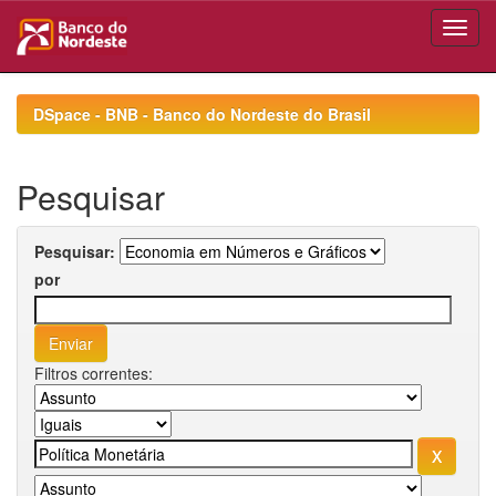
Skip
navigation
DSpace - BNB - Banco do Nordeste do Brasil
Pesquisar
Pesquisar:
por
Filtros correntes: