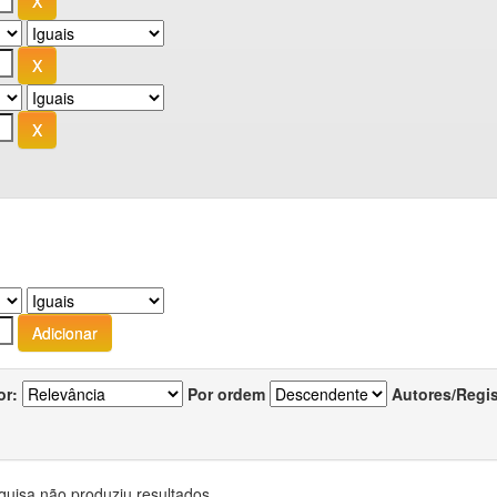
or:
Por ordem
Autores/Regi
quisa não produziu resultados.