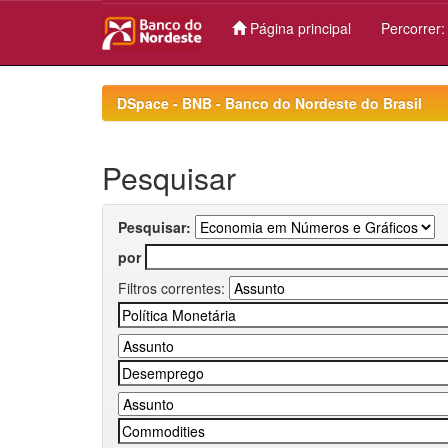
Página principal
Percorrer
Skip
navigation
DSpace - BNB - Banco do Nordeste do Brasil
Pesquisar
Pesquisar:
por
Filtros correntes: