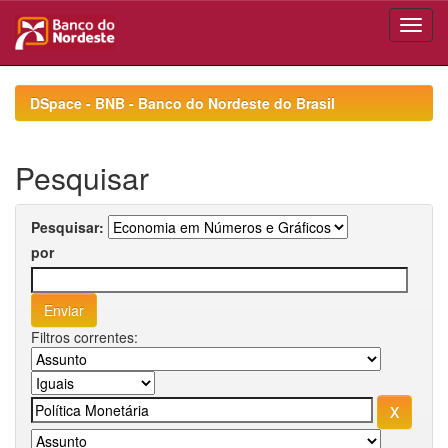
Skip
navigation
DSpace - BNB - Banco do Nordeste do Brasil
Pesquisar
Pesquisar:
por
Filtros correntes: