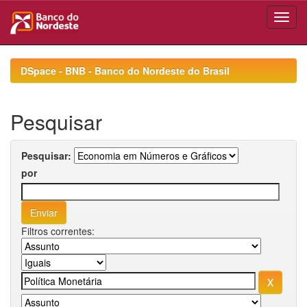
Skip
navigation
DSpace - BNB - Banco do Nordeste do Brasil
Pesquisar
Pesquisar:
por
Filtros correntes: