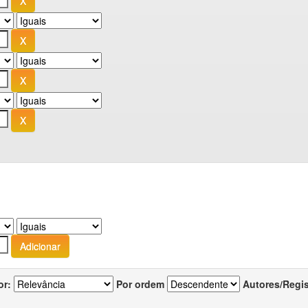
or:
Por ordem
Autores/Regi