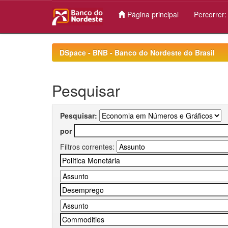
Página principal
Percorrer
Skip
navigation
DSpace - BNB - Banco do Nordeste do Brasil
Pesquisar
Pesquisar:
por
Filtros correntes: