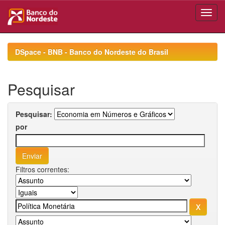
Skip
navigation
DSpace - BNB - Banco do Nordeste do Brasil
Pesquisar
Pesquisar:
por
Filtros correntes: