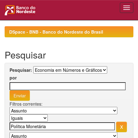
Skip
navigation
DSpace - BNB - Banco do Nordeste do Brasil
Pesquisar
Pesquisar:
por
Filtros correntes: