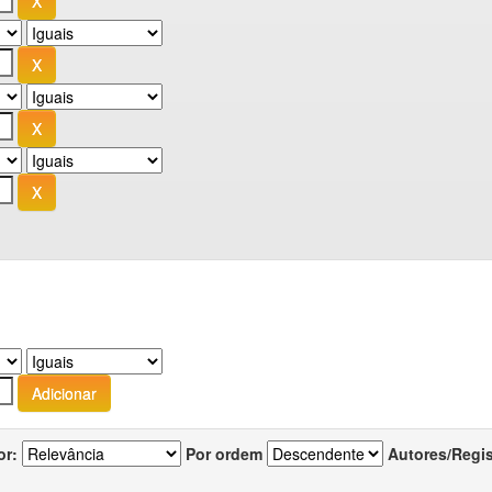
or:
Por ordem
Autores/Regi