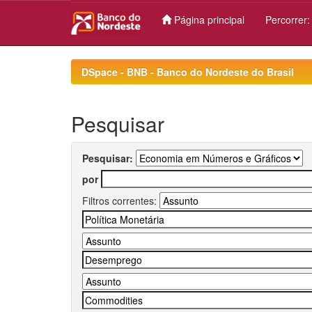
Página principal
Percorrer
Skip
navigation
DSpace - BNB - Banco do Nordeste do Brasil
Pesquisar
Pesquisar:
por
Filtros correntes: