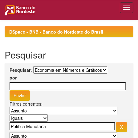
Skip
navigation
DSpace - BNB - Banco do Nordeste do Brasil
Pesquisar
Pesquisar:
por
Filtros correntes: