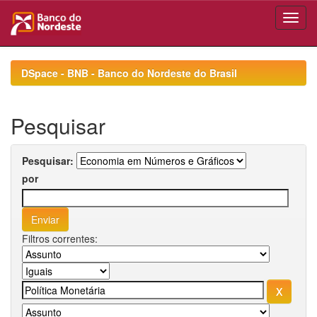
Skip
navigation
DSpace - BNB - Banco do Nordeste do Brasil
Pesquisar
Pesquisar:
por
Filtros correntes: