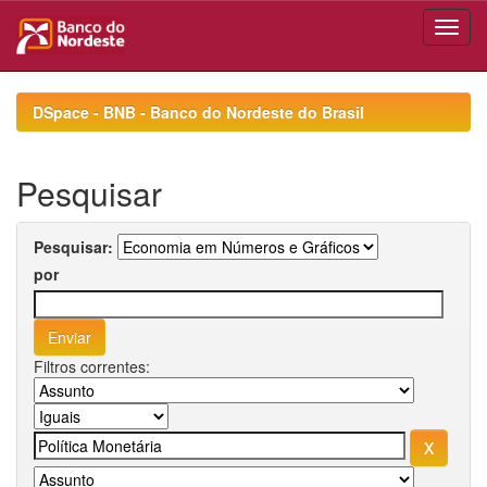
Skip
navigation
DSpace - BNB - Banco do Nordeste do Brasil
Pesquisar
Pesquisar:
por
Filtros correntes: