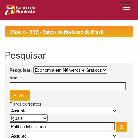
Skip
navigation
DSpace - BNB - Banco do Nordeste do Brasil
Pesquisar
Pesquisar:
por
Filtros correntes: