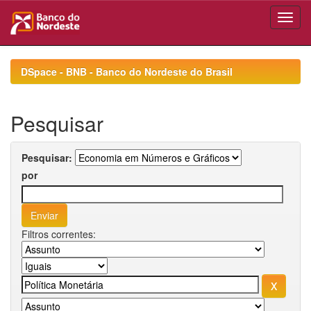
Skip
navigation
DSpace - BNB - Banco do Nordeste do Brasil
Pesquisar
Pesquisar:
por
Filtros correntes: