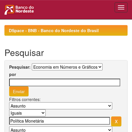
Skip
navigation
DSpace - BNB - Banco do Nordeste do Brasil
Pesquisar
Pesquisar:
por
Filtros correntes: