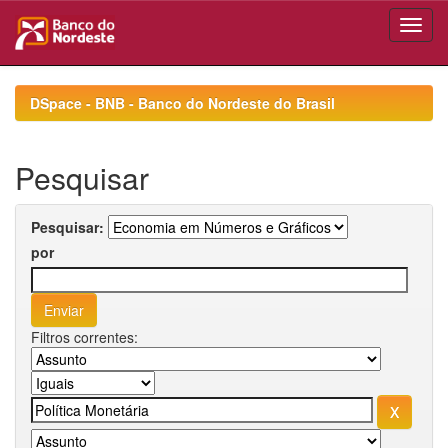
Skip
navigation
DSpace - BNB - Banco do Nordeste do Brasil
Pesquisar
Pesquisar:
por
Filtros correntes: