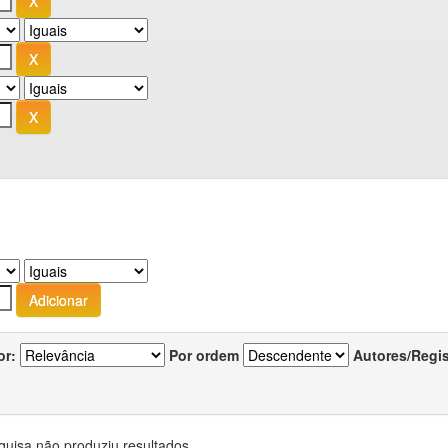
or:
Por ordem
Autores/Regi
quisa não produziu resultados.