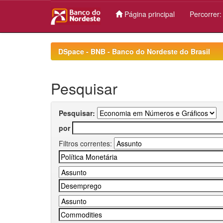
Página principal
Percorrer
Skip
navigation
DSpace - BNB - Banco do Nordeste do Brasil
Pesquisar
Pesquisar:
por
Filtros correntes: