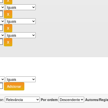
or:
Por ordem
Autores/Regi