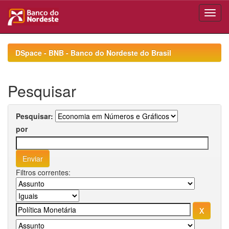
Skip
navigation
DSpace - BNB - Banco do Nordeste do Brasil
Pesquisar
Pesquisar:
por
Filtros correntes: